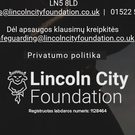
LN5 8LD
s@lincolncityfoundation.co.uk
| 01522 
Dėl apsaugos klausimų kreipkitės
feguarding@lincolncityfoundation.co.uk
Privatumo politika
Registruotas labdaros numeris: 1128464