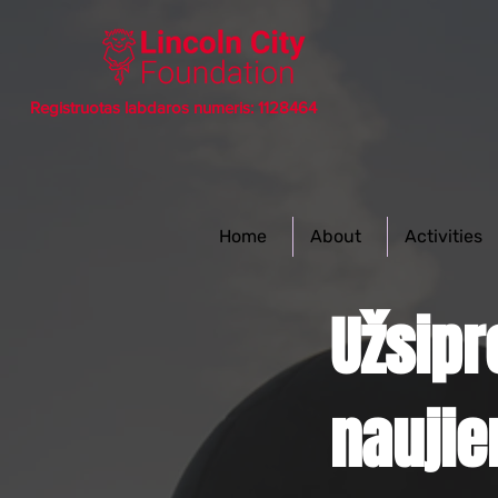
Registruotas labdaros numeris: 1128464
Home
About
Activities
Užsip
naujie