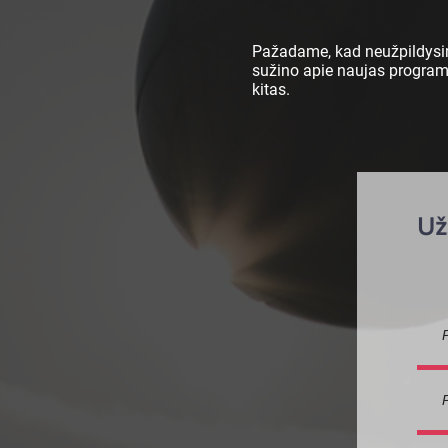
Pažadame, kad neužpildysim
sužino apie naujas programas
kitas.
Už