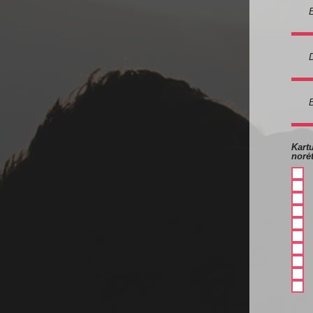
Kart
norė