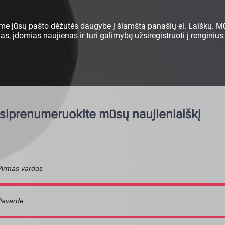
e jūsų pašto dėžutės daugybe į šlamštą panašių el. Laiškų. Mū
, įdomias naujienas ir turi galimybę užsiregistruoti į renginius
siprenumeruokite mūsų naujienlaiškį