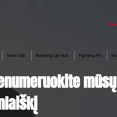
Boo
Team Talk
Warming Up Hub
Fighting Fit
Wo
renumeruokite mūsų
nlaiškį