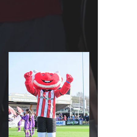
GAUTI PASLAUGAS!
A
Vedite savo renginį ir
darykite tai, kas jums
patinka. Nesvarbu, ar tai
diskoteka, ar užeigos
viktorina, ar jūsų pačių
mini kavos rytas,