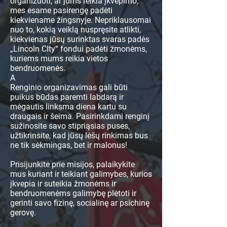
organizuoti, ar jums reikia įkvėpimo,
mes esame pasirengę padėti
kiekviename žingsnyje. Nepriklausomai
nuo to, kokią veiklą nuspręsite atlikti,
kiekvienas jūsų surinktas svaras padės
„Lincoln CIty“ fondui padėti žmonėms,
kuriems mums reikia vietos
bendruomenės.
A
Renginio organizavimas gali būti
puikus būdas paremti labdarą ir
mėgautis linksma diena kartu su
draugais ir šeima. Pasirinkdami renginį
sužinosite savo stipriąsias puses,
užtikrinsite, kad jūsų lėšų rinkimas bus
ne tik sėkmingas, bet ir malonus!
Prisijunkite prie misijos, palaikykite
mus kuriant ir teikiant galimybes, kurios
įkvepia ir suteikia žmonėms ir
bendruomenėms galimybę plėtoti ir
gerinti savo fizinę, socialinę ar psichinę
gerovę.