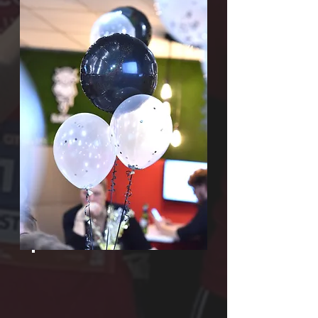
IŠKELKITE IŠŠŪKĮ!
A
Šok į dešinę, jei esate
pasirengęs prisijungti prie
misijos. Iš bėgimų,
parašiutų ir dviračių.
Sukurkite „Just giving“
puslapį ir kaupkite aukas.