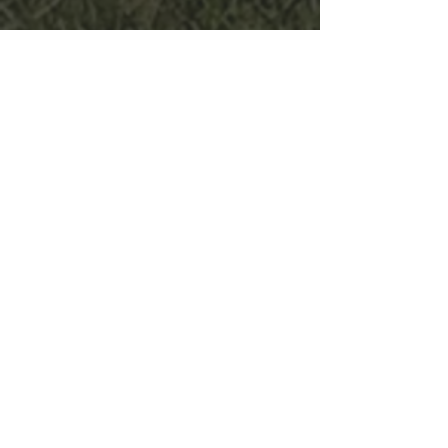
Mes galime padėti jums rinkti lėšų
rinkimo iššūkį. Jei jums reikia pagalbos
nustatant „Just Giving“, tam tikros
firminės informacijos, kurią galite
pateikti savo renginyje arba padėti ją
reklamuoti. Susisiekite su mumis
adresu@lincolncityfoundation.co.uk
arba užpildydami žemiau esančią
formą.