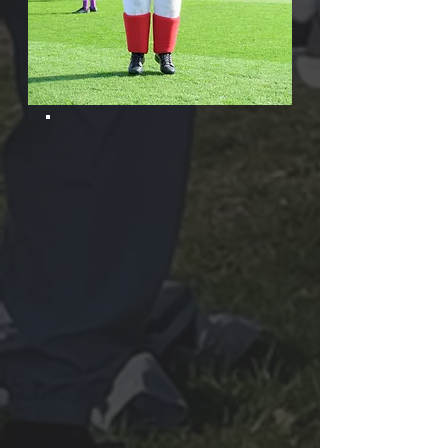
praneškite mums ir mes
galime jums tai pateikti