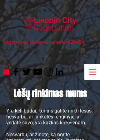
Registruotas labdaros numeris:
1128464
Lėšų rinkimas mums
Yra keli būdai, kuriais galite rinkti lėšas,
nesvarbu, ar lankotės renginyje, ar
vedate savo, yra kažkas kiekvienam.
Nesvarbu, ar žinote, ką norite