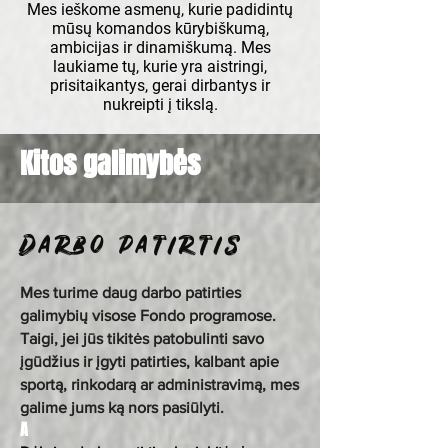
Mes ieškome asmenų, kurie padidintų
mūsų komandos kūrybiškumą,
ambicijas ir dinamiškumą. Mes
laukiame tų, kurie yra aistringi,
prisitaikantys, gerai dirbantys ir
nukreipti į tikslą.
Kitos galimybės
Darbo patirtis
Mes turime daug darbo patirties
galimybių visose Fondo programose.
Taigi, jei jūs tikitės patobulinti savo
įgūdžius ir įgyti patirties, kalbant apie
sportą, rinkodarą ar administravimą, mes
galime jums ką nors pasiūlyti.
A