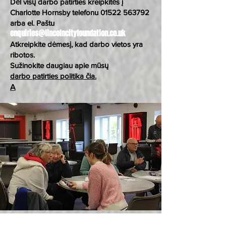
Dėl visų darbo patirties kreipkitės į
Charlotte Hornsby telefonu
01522 563792
arba el. Paštu
enquiries@lincolncityfoundation.co.uk
Atkreipkite dėmesį, kad darbo vietos yra
ribotos.
Sužinokite daugiau apie mūsų
darbo patirties politika čia.
A