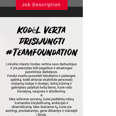
Job Description
Kodėl verta
prisijungti
#TeamFoundation
A
Linkolno miesto fondas vertina savo darbuotojus
ir yra pasiryžęs būti pagarbus ir atsakingas
pasirinktas darbdavys.
Fondui svarbu puoselėti tobulėjimo ir pažangos
aplinką, todėl aktyviai skatinkite personalo
mokymą (viduje ir išorėje), tinklų kūrimą ir
galimybes palaikyti kelią tiems, kurie rodo
iniciatyvą, naujoves ir atsidavimą.
A
Mes ieškome asmenų, kurie padidintų mūsų
komandos kūrybiškumą, ambicijas ir
dinamiškumą. Mes laukiame tų, kurie yra
aistringi, prisitaikantys, gerai dirbantys ir nukreipti
į tikslą.