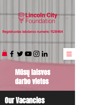
Registruotas labdaros numeris:
1128464
Mūsų laisvos
darbo vietos
Our Vacancies