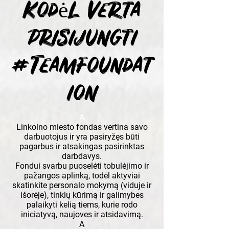
Kodėl verta
prisijungti
#TeamFoundat
ion
A
Linkolno miesto fondas vertina savo
darbuotojus ir yra pasiryžęs būti
pagarbus ir atsakingas pasirinktas
darbdavys.
Fondui svarbu puoselėti tobulėjimo ir
pažangos aplinką, todėl aktyviai
skatinkite personalo mokymą (viduje ir
išorėje), tinklų kūrimą ir galimybes
palaikyti kelią tiems, kurie rodo
iniciatyvą, naujoves ir atsidavimą.
A