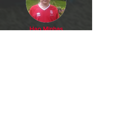
Hao Minhas
Išmokau geriau išlaikyti
kamuolį ir susirasti naujų
draugų iš skirtingų vietų. Aš
taip pat sužinojau įvairių
futbolo atvejų sprendimą.
Looking for something