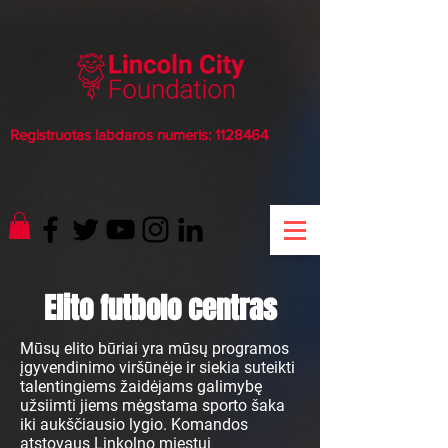
Registruotas labdaros numeris:
1128464
Elito futbolo centras
Mūsų elito būriai yra mūsų programos
įgyvendinimo viršūnėje ir siekia suteikti
talentingiems žaidėjams galimybę
užsiimti jiems mėgstama sporto šaka
iki aukščiausio lygio. Komandos
atstovaus Linkolno miestui