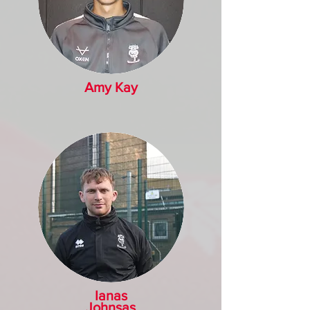
Amy Kay
Ianas
Johnsas