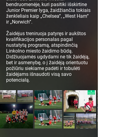
bendruomenėje, kuri pasitiki išskirtine
Junior Premier lyga, žaidžiančia tokiais
ženkleliais kaip „Chelsea“, „West Ham“
ir „Norwich“.
Žaidėjus treniruoja patyręs ir aukštos
kvalifikacijos personalas pagal
nustatytą programą, atspindinčią
Linkolno miesto žaidimo būdą.
Didžiuojamės ugdydami ne tik žaidėją,
bet ir asmenybę, o į žaidėją orientuotu
požiūriu siekiame padėti ir tobulėti
žaidėjams išnaudoti visą savo
potencialą.