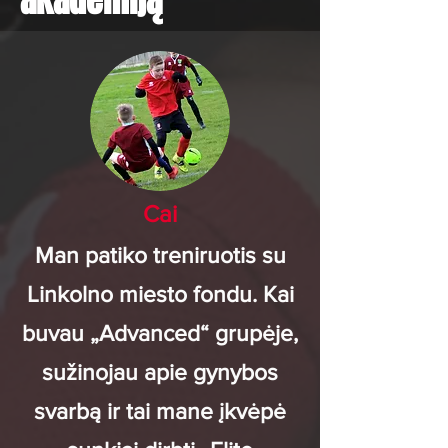
akademiją
Cai
Man patiko treniruotis su
Linkolno miesto fondu. Kai
buvau „Advanced“ grupėje,
sužinojau apie gynybos
svarbą ir tai mane įkvėpė