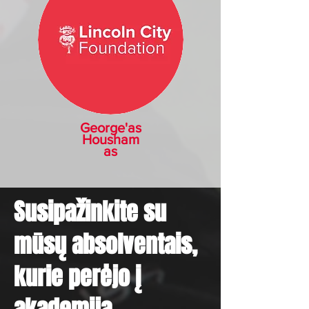
George'as
Housham
as
Susipažinkite su
mūsų absolventais,
kurie perėjo į